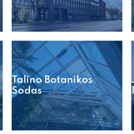
Talino Botanikos
a
Sodas