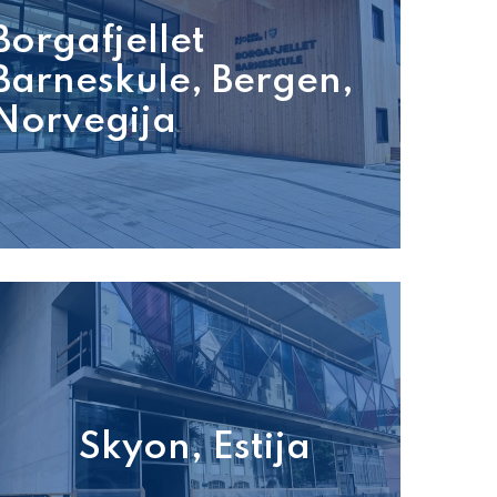
Borgafjellet
Barneskule, Bergen,
Norvegija
Skyon, Estija