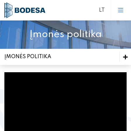
Įmonės politika
Įmonės politika
Techninė bazė ir galimybės
ĮMONĖS POLITIKA
Socialinė/Aplinkosauginė veikla
Įmonės politika
Sertifikatai
Techninė bazė ir galimybės
Karjera
Socialinė/Aplinkosauginė veikla
ES SF parama finansuojami projektai
Sertifikatai
Naujienos
Karjera