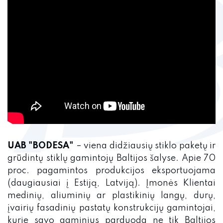
ES SF parama finansuojami projektai
Naujienos
Stiklo paketai
Stiklai
Stiklo paketai
Stiklai
Įmonės standartas
Tiekėjų skaičiuoklės
Аdministracija
Pardavimų skyrius
UAB "BODESA"
– viena didžiausių stiklo paketų ir
grūdintų stiklų gamintojų Baltijos šalyse. Apie 70
Tiekimo skyrius
proc. pagamintos produkcijos eksportuojama
(daugiausiai į Estiją, Latviją). Įmonės Klientai
Personalo skyrius
medinių, aliuminių ar plastikinių langų, durų,
įvairių fasadinių pastatų konstrukcijų gamintojai,
kurie savo gaminius parduoda ne tik Baltijos