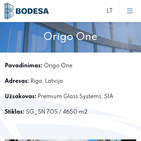
Origo One
Įmonės politika
Techninė bazė ir galimybės
Stiklo paketai
Pavadinimas:
Origo One
Socialinė/Aplinkosauginė veikla
Stiklai
Adresas:
Riga, Latvija
Sertifikatai
Užsakovas:
Premium Glass Systems, SIA
Karjera
Stiklas:
SG_SN 70S / 4650 m2
Stiklo paketai
ES SF parama finansuojami projektai
Stiklai
Naujienos
Įmonės standartas